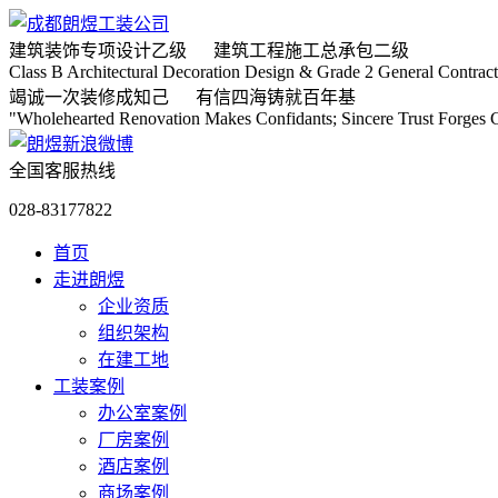
建筑装饰专项
设计乙级
建筑工程施工
总承包二级
Class B Architectural Decoration Design & Grade 2 General Contract
竭诚
一次装修成知己
有信
四海铸就百年基
"Wholehearted Renovation Makes Confidants; Sincere Trust Forges C
全国客服热线
028-83177822
首页
走进朗煜
企业资质
组织架构
在建工地
工装案例
办公室案例
厂房案例
酒店案例
商场案例