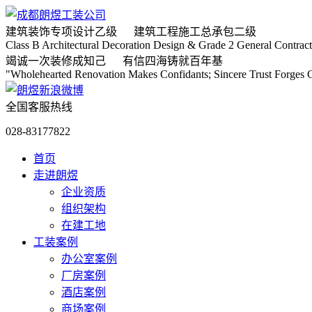
建筑装饰专项
设计乙级
建筑工程施工
总承包二级
Class B Architectural Decoration Design & Grade 2 General Contract
竭诚
一次装修成知己
有信
四海铸就百年基
"Wholehearted Renovation Makes Confidants; Sincere Trust Forges C
全国客服热线
028-83177822
首页
走进朗煜
企业资质
组织架构
在建工地
工装案例
办公室案例
厂房案例
酒店案例
商场案例