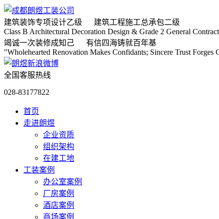
建筑装饰专项
设计乙级
建筑工程施工
总承包二级
Class B Architectural Decoration Design & Grade 2 General Contract
竭诚
一次装修成知己
有信
四海铸就百年基
"Wholehearted Renovation Makes Confidants; Sincere Trust Forges C
全国客服热线
028-83177822
首页
走进朗煜
企业资质
组织架构
在建工地
工装案例
办公室案例
厂房案例
酒店案例
商场案例