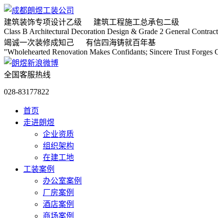
建筑装饰专项
设计乙级
建筑工程施工
总承包二级
Class B Architectural Decoration Design & Grade 2 General Contract
竭诚
一次装修成知己
有信
四海铸就百年基
"Wholehearted Renovation Makes Confidants; Sincere Trust Forges C
全国客服热线
028-83177822
首页
走进朗煜
企业资质
组织架构
在建工地
工装案例
办公室案例
厂房案例
酒店案例
商场案例