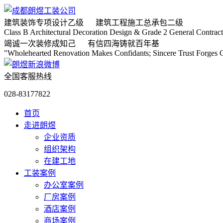
建筑装饰专项
设计乙级
建筑工程施工
总承包二级
Class B Architectural Decoration Design & Grade 2 General Contract
竭诚
一次装修成知己
有信
四海铸就百年基
"Wholehearted Renovation Makes Confidants; Sincere Trust Forges C
全国客服热线
028-83177822
首页
走进朗煜
企业资质
组织架构
在建工地
工装案例
办公室案例
厂房案例
酒店案例
商场案例