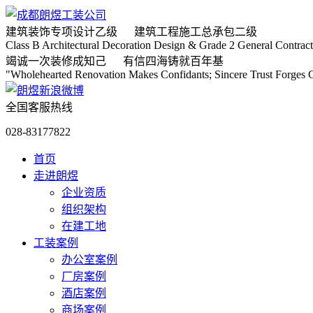
建筑装饰专项
设计乙级
建筑工程施工
总承包二级
Class B Architectural Decoration Design & Grade 2 General Contract
竭诚
一次装修成知己
有信
四海铸就百年基
"Wholehearted Renovation Makes Confidants; Sincere Trust Forges C
全国客服热线
028-83177822
首页
走进朗煜
企业资质
组织架构
在建工地
工装案例
办公室案例
厂房案例
酒店案例
商场案例