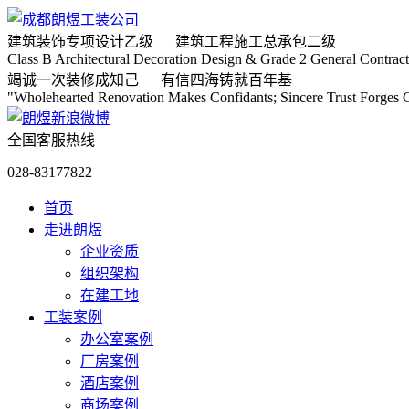
建筑装饰专项
设计乙级
建筑工程施工
总承包二级
Class B Architectural Decoration Design & Grade 2 General Contract
竭诚
一次装修成知己
有信
四海铸就百年基
"Wholehearted Renovation Makes Confidants; Sincere Trust Forges C
全国客服热线
028-83177822
首页
走进朗煜
企业资质
组织架构
在建工地
工装案例
办公室案例
厂房案例
酒店案例
商场案例