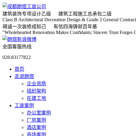
建筑装饰专项
设计乙级
建筑工程施工
总承包二级
Class B Architectural Decoration Design & Grade 2 General Contract
竭诚
一次装修成知己
有信
四海铸就百年基
"Wholehearted Renovation Makes Confidants; Sincere Trust Forges C
全国客服热线
028-83177822
首页
走进朗煜
企业资质
组织架构
在建工地
工装案例
办公室案例
厂房案例
酒店案例
商场案例