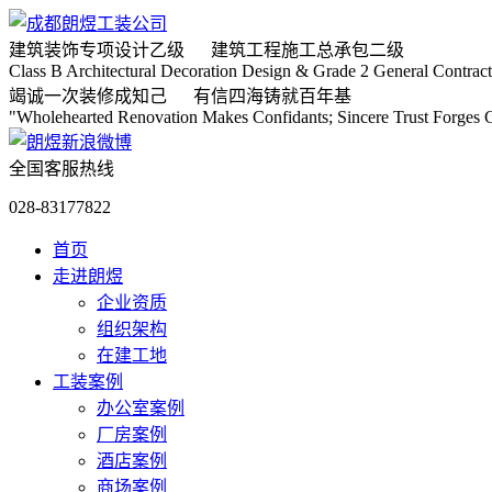
建筑装饰专项
设计乙级
建筑工程施工
总承包二级
Class B Architectural Decoration Design & Grade 2 General Contract
竭诚
一次装修成知己
有信
四海铸就百年基
"Wholehearted Renovation Makes Confidants; Sincere Trust Forges C
全国客服热线
028-83177822
首页
走进朗煜
企业资质
组织架构
在建工地
工装案例
办公室案例
厂房案例
酒店案例
商场案例