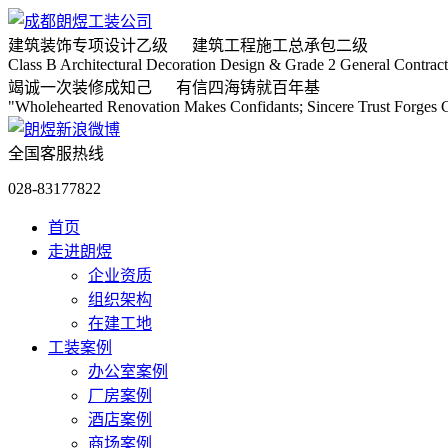
建筑装饰专项
设计乙级
建筑工程施工
总承包二级
Class B Architectural Decoration Design & Grade 2 General Contract
竭诚
一次装修成知己
有信
四海铸就百年基
"Wholehearted Renovation Makes Confidants; Sincere Trust Forges C
全国客服热线
028-83177822
首页
走进朗煜
企业资质
组织架构
在建工地
工装案例
办公室案例
厂房案例
酒店案例
商场案例