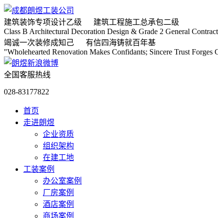
建筑装饰专项
设计乙级
建筑工程施工
总承包二级
Class B Architectural Decoration Design & Grade 2 General Contract
竭诚
一次装修成知己
有信
四海铸就百年基
"Wholehearted Renovation Makes Confidants; Sincere Trust Forges C
全国客服热线
028-83177822
首页
走进朗煜
企业资质
组织架构
在建工地
工装案例
办公室案例
厂房案例
酒店案例
商场案例