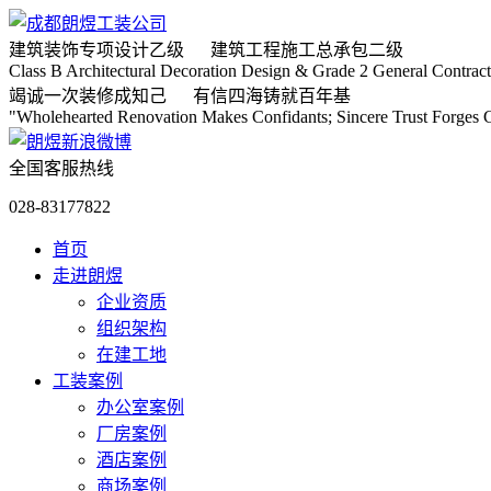
建筑装饰专项
设计乙级
建筑工程施工
总承包二级
Class B Architectural Decoration Design & Grade 2 General Contract
竭诚
一次装修成知己
有信
四海铸就百年基
"Wholehearted Renovation Makes Confidants; Sincere Trust Forges C
全国客服热线
028-83177822
首页
走进朗煜
企业资质
组织架构
在建工地
工装案例
办公室案例
厂房案例
酒店案例
商场案例