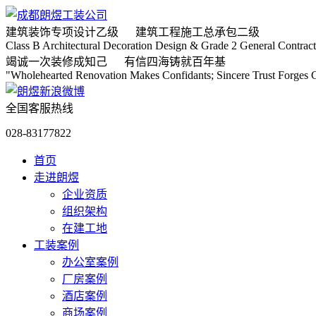
建筑装饰专项
设计乙级
建筑工程施工
总承包二级
Class B Architectural Decoration Design & Grade 2 General Contract
竭诚
一次装修成知己
有信
四海铸就百年基
"Wholehearted Renovation Makes Confidants; Sincere Trust Forges C
全国客服热线
028-83177822
首页
走进朗煜
企业资质
组织架构
在建工地
工装案例
办公室案例
厂房案例
酒店案例
商场案例