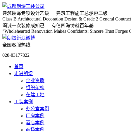
建筑装饰专项
设计乙级
建筑工程施工
总承包二级
Class B Architectural Decoration Design & Grade 2 General Contract
竭诚
一次装修成知己
有信
四海铸就百年基
"Wholehearted Renovation Makes Confidants; Sincere Trust Forges C
全国客服热线
028-83177822
首页
走进朗煜
企业资质
组织架构
在建工地
工装案例
办公室案例
厂房案例
酒店案例
商场案例