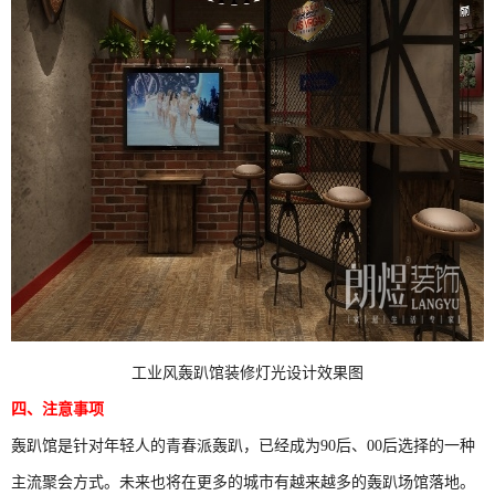
工业风轰趴馆装修灯光设计效果图
四、注意事项
轰趴馆是针对年轻人的青春派轰趴，已经成为
90
后、
00
后选择的一种
主流聚会方式。未来也将在更多的城市有越来越多的轰趴场馆落地。