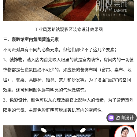
工业风轰趴馆观影区装修设计效果图
三、
轰趴馆室内氛围营造元素
不同派对具有不同的必备元素，但他们都少不了这几个要素；
1、
装饰物
，踏入店内首先映入眼里的就是室内装饰，房间内的一切装
饰物都是营造氛围必不可少的，如应景的装饰布料（窗帘、桌布、地
毯）、餐桌、高腿椅、矮凳、茶几和沙发等。为了增强
“轰趴”的空间
效果，还可利用颜色鲜艳明亮的气球做装饰。
2、
色彩设计
，颜色可以从心理及感官上影响人的情绪，为了营造热烈
隆重的气氛，主题色彩鲜明可增加轰趴室内的空间性。
咨询设计