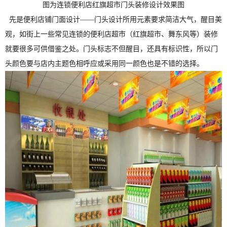
图为连锁便利店红旗超市门头装修设计效果图
先是便利店铺门面设计——
门头设计所用元素要求简洁大气，醒目美
观，如街上一些常见连锁的便利店超市（红旗超市、舞东风等）装修
就要很多可供借鉴之处。门头标志不但醒目，还具有标识性，所以门
头颜色要与店内主题色相呼应或采用同一颜色也是不错的选择。