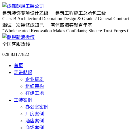
建筑装饰专项
设计乙级
建筑工程施工
总承包二级
Class B Architectural Decoration Design & Grade 2 General Contract
竭诚
一次装修成知己
有信
四海铸就百年基
"Wholehearted Renovation Makes Confidants; Sincere Trust Forges C
全国客服热线
028-83177822
首页
走进朗煜
企业资质
组织架构
在建工地
工装案例
办公室案例
厂房案例
酒店案例
商场案例