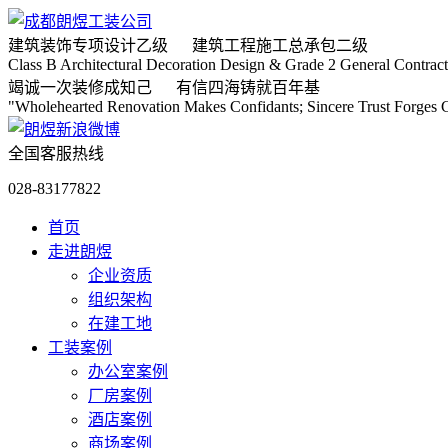
建筑装饰专项
设计乙级
建筑工程施工
总承包二级
Class B Architectural Decoration Design & Grade 2 General Contract
竭诚
一次装修成知己
有信
四海铸就百年基
"Wholehearted Renovation Makes Confidants; Sincere Trust Forges C
全国客服热线
028-83177822
首页
走进朗煜
企业资质
组织架构
在建工地
工装案例
办公室案例
厂房案例
酒店案例
商场案例