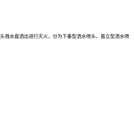
头溅水盘洒出进行灭火，分为下垂型洒水喷头、直立型洒水喷
；