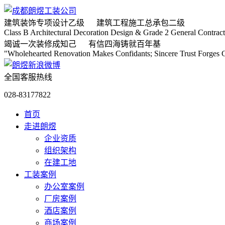
建筑装饰专项
设计乙级
建筑工程施工
总承包二级
Class B Architectural Decoration Design & Grade 2 General Contract
竭诚
一次装修成知己
有信
四海铸就百年基
"Wholehearted Renovation Makes Confidants; Sincere Trust Forges C
全国客服热线
028-83177822
首页
走进朗煜
企业资质
组织架构
在建工地
工装案例
办公室案例
厂房案例
酒店案例
商场案例