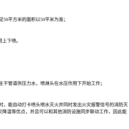
足50平方米的面积以50平米为准；
用上下喷。
为主干管道供压力水，喷淋头在水压作用下开始工作；
灾时，能自动打卡喷头喷水灭火并同时发出火灾报警信号的消防灭
灾降温等优点，并且可以和其他消防设施同步联动工作，因此能