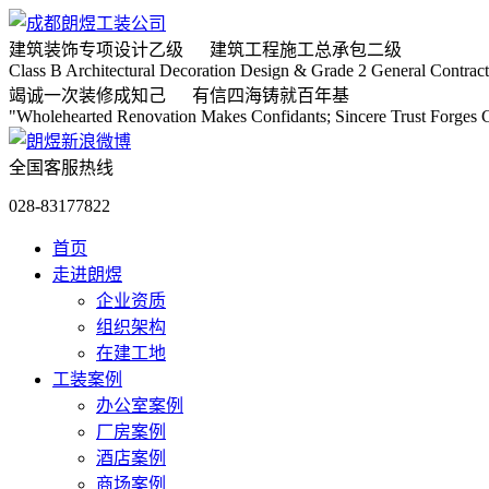
建筑装饰专项
设计乙级
建筑工程施工
总承包二级
Class B Architectural Decoration Design & Grade 2 General Contract
竭诚
一次装修成知己
有信
四海铸就百年基
"Wholehearted Renovation Makes Confidants; Sincere Trust Forges C
全国客服热线
028-83177822
首页
走进朗煜
企业资质
组织架构
在建工地
工装案例
办公室案例
厂房案例
酒店案例
商场案例