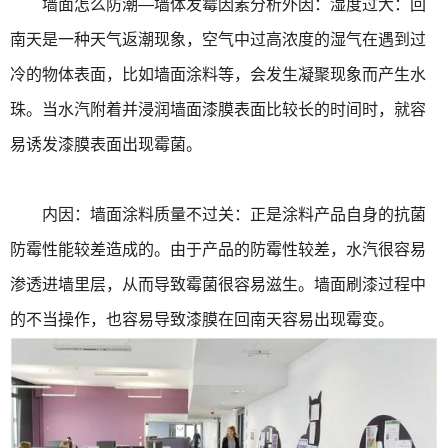
墙面怎么防潮—墙体发霉因素分析外因：湿度过大：回
南天是一种天气返潮现象，空气中过高浓度的湿气在遇到过
冷的物体表面，比如墙面涂料等，会发生凝聚现象而产生水
珠。当水汽附着并浸润墙面漆膜表面比较长的时间时，就容
易诱发漆膜表面出现霉菌。
内因：墙面涂料质量不过关：正是涂料产品自身的抗菌
防霉性能较差造成的。由于产品的防霉性较差，水汽很容易
渗透进墙里层，从而导致霉菌很容易滋生。墙面刷漆过程中
的不当操作，也容易导致漆膜在回南天容易出现霉变。