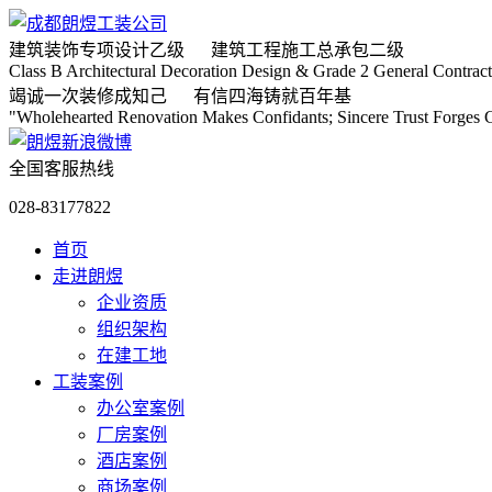
建筑装饰专项
设计乙级
建筑工程施工
总承包二级
Class B Architectural Decoration Design & Grade 2 General Contract
竭诚
一次装修成知己
有信
四海铸就百年基
"Wholehearted Renovation Makes Confidants; Sincere Trust Forges C
全国客服热线
028-83177822
首页
走进朗煜
企业资质
组织架构
在建工地
工装案例
办公室案例
厂房案例
酒店案例
商场案例