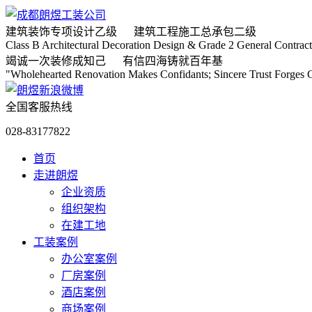
建筑装饰专项
设计乙级
建筑工程施工
总承包二级
Class B Architectural Decoration Design & Grade 2 General Contract
竭诚
一次装修成知己
有信
四海铸就百年基
"Wholehearted Renovation Makes Confidants; Sincere Trust Forges C
全国客服热线
028-83177822
首页
走进朗煜
企业资质
组织架构
在建工地
工装案例
办公室案例
厂房案例
酒店案例
商场案例