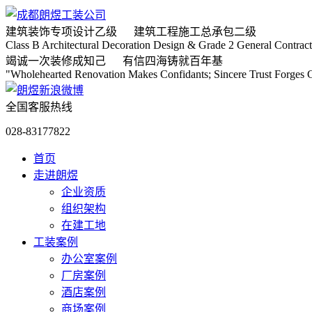
建筑装饰专项
设计乙级
建筑工程施工
总承包二级
Class B Architectural Decoration Design & Grade 2 General Contract
竭诚
一次装修成知己
有信
四海铸就百年基
"Wholehearted Renovation Makes Confidants; Sincere Trust Forges C
全国客服热线
028-83177822
首页
走进朗煜
企业资质
组织架构
在建工地
工装案例
办公室案例
厂房案例
酒店案例
商场案例