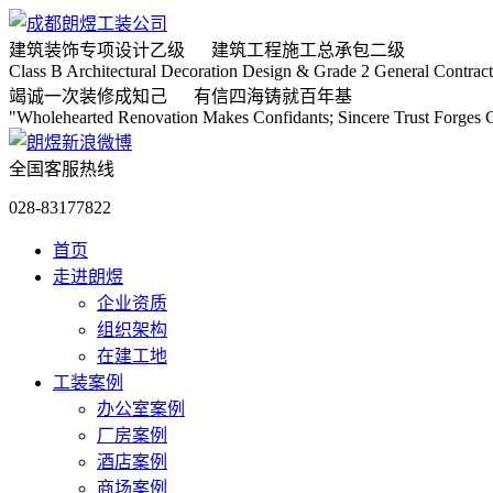
建筑装饰专项
设计乙级
建筑工程施工
总承包二级
Class B Architectural Decoration Design & Grade 2 General Contract
竭诚
一次装修成知己
有信
四海铸就百年基
"Wholehearted Renovation Makes Confidants; Sincere Trust Forges C
全国客服热线
028-83177822
首页
走进朗煜
企业资质
组织架构
在建工地
工装案例
办公室案例
厂房案例
酒店案例
商场案例