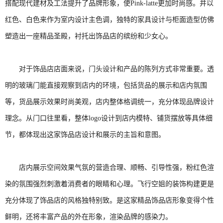
搭配现代建材及工法提升了品牌形象，使Pink-latte更加时尚感。并以
红色、白色来作为室内设计主色调，独特的家具设计与柜面造型仿佛
塑造出一座精品圣殿，衬托出饰品店的缤纷和少女心。
对于饰品店店面来说，门头设计和产品的陈列方式非常重要。透
明的玻璃门能直接观察到店内的环境，包括货品的展示和店内氛围
等，货品展示效果时尚美观，店内整体格调统一，充分体现品牌设计
理念。从门口往里看，整体logo设计到店内模特、铺货摆放等具体细
节，都体现出这家饰品店设计和展示的主旨和意图。
店内展示空间效果气氛的营造合理、顺畅、引导性强，粉红色渲
染的氛围强烈刺激着消费者的眼睛和心理。飞行空姐的装饰构建更是
充分体现了饰品店的风格独特别致。是这家精品饰品店形象变得个性
鲜明，还将丰富产品的外在形象，渲染品牌的感染力。