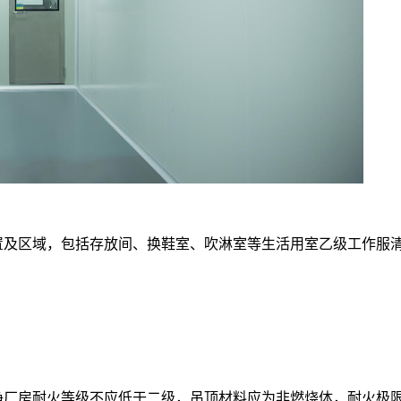
置及区域，包括存放间、换鞋室、吹淋室等生活用室乙级工作服
净厂房耐火等级不应低于二级，吊顶材料应为非燃烧体，耐火极