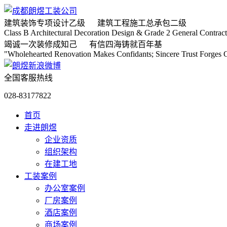
建筑装饰专项
设计乙级
建筑工程施工
总承包二级
Class B Architectural Decoration Design & Grade 2 General Contract
竭诚
一次装修成知己
有信
四海铸就百年基
"Wholehearted Renovation Makes Confidants; Sincere Trust Forges C
全国客服热线
028-83177822
首页
走进朗煜
企业资质
组织架构
在建工地
工装案例
办公室案例
厂房案例
酒店案例
商场案例