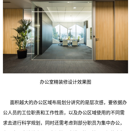
办公室精装修设计效果图
面积越大的办公区域布局划分讲究的是层次感，要依据办
公人员的工位职责和工作性质，以及办公区域使用的不同需
求去进行科学规划，同时还需考虑到部分职员为集中办公，