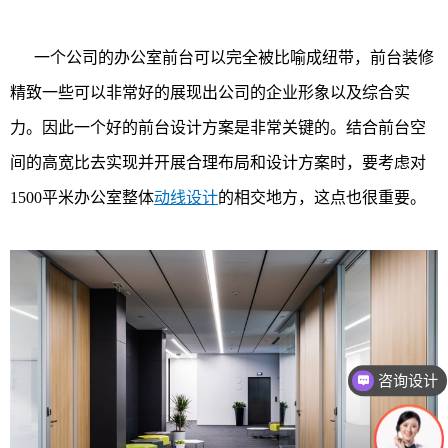
一个公司的办公室前台可以完全被比喻成纽带，前台装修
精致一些可以非常好的展现出公司的企业形象以及综合实
力。因此一个好的前台设计方案是非常关键的。结合前台空
间的高宽比去实现并开展合理布局和设计方案时，要考虑对
1500平米办公室整体
动线设计
的相交地方，这点也很重要。
咨询设计