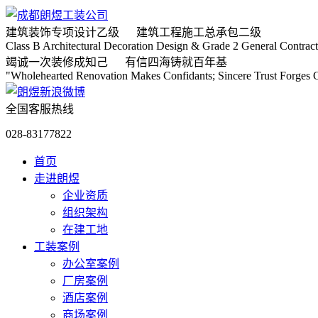
建筑装饰专项
设计乙级
建筑工程施工
总承包二级
Class B Architectural Decoration Design & Grade 2 General Contract
竭诚
一次装修成知己
有信
四海铸就百年基
"Wholehearted Renovation Makes Confidants; Sincere Trust Forges C
全国客服热线
028-83177822
首页
走进朗煜
企业资质
组织架构
在建工地
工装案例
办公室案例
厂房案例
酒店案例
商场案例