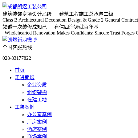
建筑装饰专项
设计乙级
建筑工程施工
总承包二级
Class B Architectural Decoration Design & Grade 2 General Contract
竭诚
一次装修成知己
有信
四海铸就百年基
"Wholehearted Renovation Makes Confidants; Sincere Trust Forges C
全国客服热线
028-83177822
首页
走进朗煜
企业资质
组织架构
在建工地
工装案例
办公室案例
厂房案例
酒店案例
商场案例