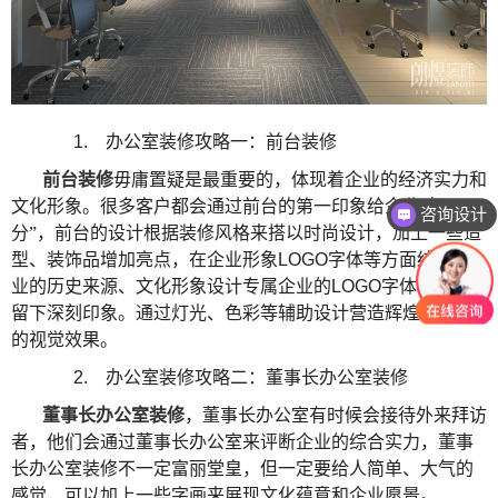
1.
办公室装修攻略一：前台装修
前台装修
毋庸置疑是最重要的，体现着企业的经济实力和
文化形象。很多客户都会通过前台的第一印象给企业“打
咨询设计
分”，前台的设计根据装修风格来搭以时尚设计，加上一些造
型、装饰品增加亮点，在企业形象
LOGO
字体等方面结合企
业的历史来源、文化形象设计专属企业的
LOGO
字体，给人
留下深刻印象。通过灯光、色彩等辅助设计营造辉煌、靓丽
的视觉效果。
2.
办公室装修攻略二：董事长办公室装修
董事长
办公室装修
，董事长办公室有时候会接待外来拜访
者，他们会通过董事长办公室来评断企业的综合实力，董事
长办公室装修不一定富丽堂皇，但一定要给人简单、大气的
感觉，可以加上一些字画来展现文化蕴意和企业愿景。