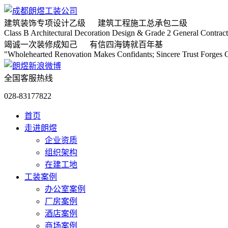
建筑装饰专项
设计乙级
建筑工程施工
总承包二级
Class B Architectural Decoration Design & Grade 2 General Contract
竭诚
一次装修成知己
有信
四海铸就百年基
"Wholehearted Renovation Makes Confidants; Sincere Trust Forges C
全国客服热线
028-83177822
首页
走进朗煜
企业资质
组织架构
在建工地
工装案例
办公室案例
厂房案例
酒店案例
商场案例