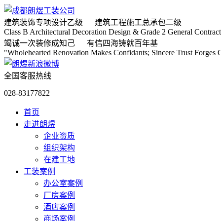
建筑装饰专项
设计乙级
建筑工程施工
总承包二级
Class B Architectural Decoration Design & Grade 2 General Contract
竭诚
一次装修成知己
有信
四海铸就百年基
"Wholehearted Renovation Makes Confidants; Sincere Trust Forges C
全国客服热线
028-83177822
首页
走进朗煜
企业资质
组织架构
在建工地
工装案例
办公室案例
厂房案例
酒店案例
商场案例