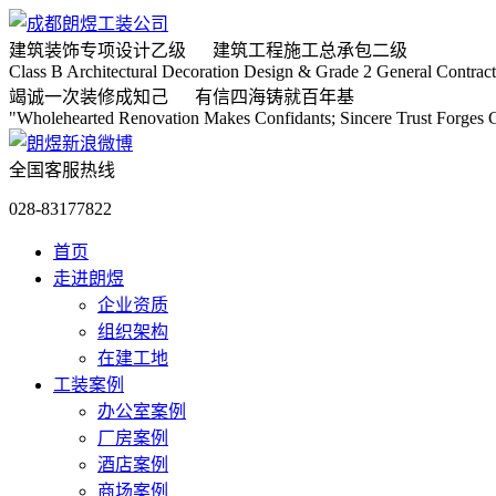
建筑装饰专项
设计乙级
建筑工程施工
总承包二级
Class B Architectural Decoration Design & Grade 2 General Contract
竭诚
一次装修成知己
有信
四海铸就百年基
"Wholehearted Renovation Makes Confidants; Sincere Trust Forges C
全国客服热线
028-83177822
首页
走进朗煜
企业资质
组织架构
在建工地
工装案例
办公室案例
厂房案例
酒店案例
商场案例