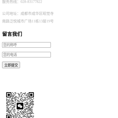
服务热线：028-83177822
公司地址：成都市成华区昭觉寺
南路泛悦城市广场11栋13层19号
留言我们
微信扫码请备注需求