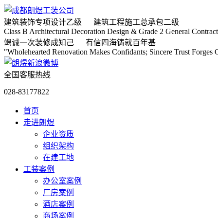
建筑装饰专项
设计乙级
建筑工程施工
总承包二级
Class B Architectural Decoration Design & Grade 2 General Contract
竭诚
一次装修成知己
有信
四海铸就百年基
"Wholehearted Renovation Makes Confidants; Sincere Trust Forges C
全国客服热线
028-83177822
首页
走进朗煜
企业资质
组织架构
在建工地
工装案例
办公室案例
厂房案例
酒店案例
商场案例