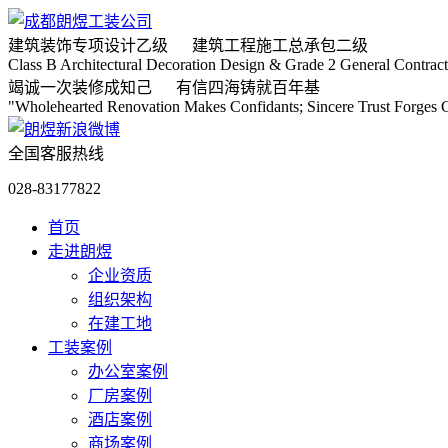
建筑装饰专项
设计乙级
建筑工程施工
总承包二级
Class B Architectural Decoration Design & Grade 2 General Contract
竭诚
一次装修成知己
有信
四海铸就百年基
"Wholehearted Renovation Makes Confidants; Sincere Trust Forges C
全国客服热线
028-83177822
首页
走进朗煜
企业资质
组织架构
在建工地
工装案例
办公室案例
厂房案例
酒店案例
商场案例