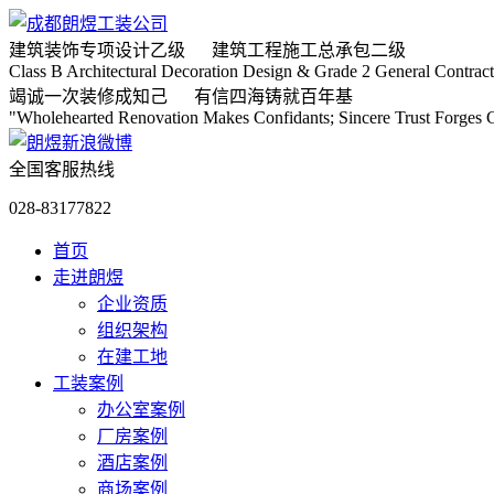
建筑装饰专项
设计乙级
建筑工程施工
总承包二级
Class B Architectural Decoration Design & Grade 2 General Contract
竭诚
一次装修成知己
有信
四海铸就百年基
"Wholehearted Renovation Makes Confidants; Sincere Trust Forges C
全国客服热线
028-83177822
首页
走进朗煜
企业资质
组织架构
在建工地
工装案例
办公室案例
厂房案例
酒店案例
商场案例