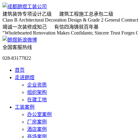
建筑装饰专项
设计乙级
建筑工程施工
总承包二级
Class B Architectural Decoration Design & Grade 2 General Contract
竭诚
一次装修成知己
有信
四海铸就百年基
"Wholehearted Renovation Makes Confidants; Sincere Trust Forges C
全国客服热线
028-83177822
首页
走进朗煜
企业资质
组织架构
在建工地
工装案例
办公室案例
厂房案例
酒店案例
商场案例