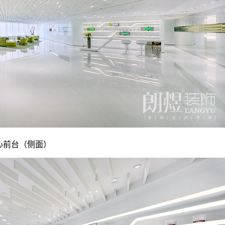
心前台（
侧面
）