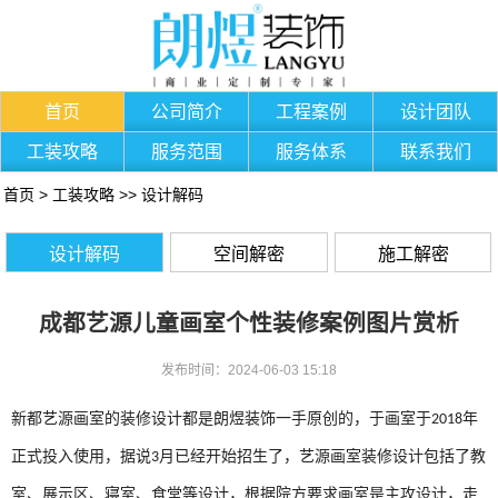
首页
公司简介
工程案例
设计团队
工装攻略
服务范围
服务体系
联系我们
首页
>
工装攻略
>>
设计解码
设计解码
空间解密
施工解密
成都艺源儿童画室个性装修案例图片赏析
发布时间：2024-06-03 15:18
新都艺源画室的装修设计都是朗煜装饰一手原创的，于画室于
年
2018
正式投入使用，据说
月已经开始招生了，艺源画室装修设计包括了教
3
室、展示区、寝室、食堂等设计，根据院方要求画室是主攻设计，走