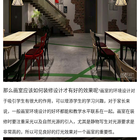
那么画室应该如何装修设计才有好的效果呢
?
画室的环境设计对
于吸引学生有很大的作用，可以增添学生的学习兴趣，对于家长来
说，
一般
画室环境
设计
的好坏
都能
和教学水平联系在一起。画室
在
装
修
时
要
注重
采光
以及自然光源的引入，
尤其是静物写生对光源要求是
非常高的
，
所以可见良好的灯光效果对一个画室的重要性
。