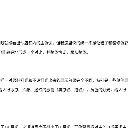
一眼就能看出你店铺内的主色调，但我这里说的统一不是让鞋子和装修色
分能较好地形成一个对比，并整体协调，服从整体。
同样一对男鞋打光和不设灯光出来的展示效果完全不同，特别是一些单件
给人很冰凉、冷酷、迷幻的感觉（卖凉鞋、拖鞋），黄色的灯光，给人很
于120厘米，次通道宽度不得
小于80厘米。形象背景板对主入口或买场主