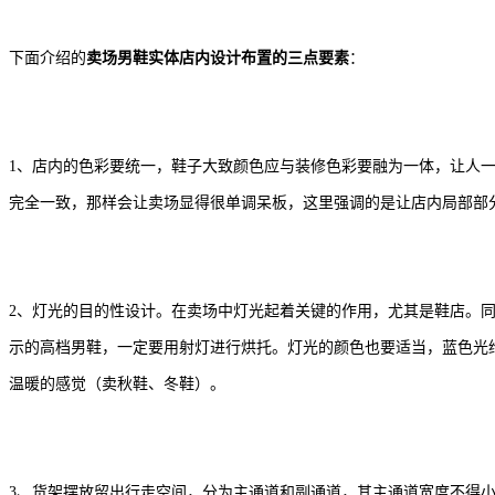
下面介绍的
卖场男鞋实体店内设计布置的三点要素
：
1
、店内的色彩要统一，鞋子大致颜色应与装修色彩要融为一体，让人
完全一致，那样会让卖场显得很单调呆板，这里强调的是让店内局部部
2
、灯光的目的性设计。在卖场中灯光起着关键的作用，尤其是鞋店。
示的高档男鞋，一定要用射灯进行烘托。灯光的颜色也要适当，蓝色光
温暖的感觉（卖秋鞋、冬鞋）。
3
、货架摆放留出行走空间，分为主通道和副通道，其主通道宽度不得小