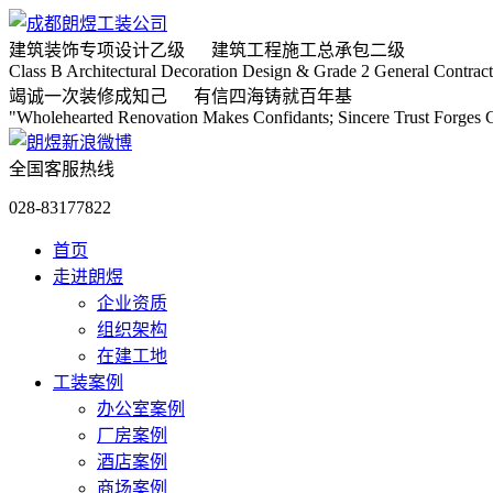
建筑装饰专项
设计乙级
建筑工程施工
总承包二级
Class B Architectural Decoration Design & Grade 2 General Contract
竭诚
一次装修成知己
有信
四海铸就百年基
"Wholehearted Renovation Makes Confidants; Sincere Trust Forges C
全国客服热线
028-83177822
首页
走进朗煜
企业资质
组织架构
在建工地
工装案例
办公室案例
厂房案例
酒店案例
商场案例