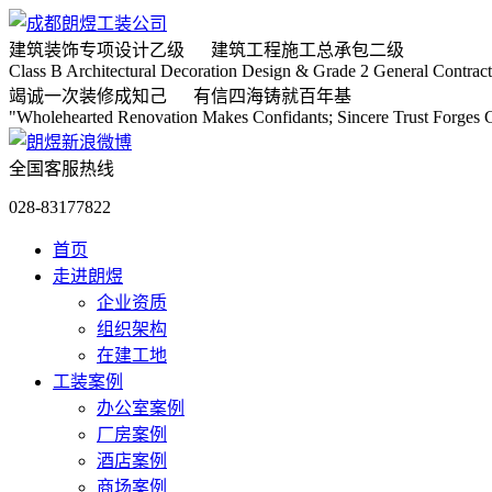
建筑装饰专项
设计乙级
建筑工程施工
总承包二级
Class B Architectural Decoration Design & Grade 2 General Contract
竭诚
一次装修成知己
有信
四海铸就百年基
"Wholehearted Renovation Makes Confidants; Sincere Trust Forges C
全国客服热线
028-83177822
首页
走进朗煜
企业资质
组织架构
在建工地
工装案例
办公室案例
厂房案例
酒店案例
商场案例