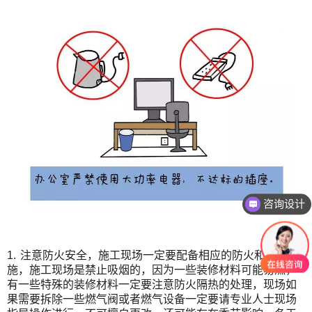
咨询设计
1.
注意防火安全，施工现场一定要配备相应的防火和灭火设
施，施工现场是禁止吸烟的，因为一些装修材料可能易燃，
有一些特殊的装修材料一定要注意防火隔热的处理，现场如
果需要拆除一些燃气阀或者燃气设备一定要请专业人士现场