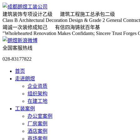
建筑装饰专项
设计乙级
建筑工程施工
总承包二级
Class B Architectural Decoration Design & Grade 2 General Contract
竭诚
一次装修成知己
有信
四海铸就百年基
"Wholehearted Renovation Makes Confidants; Sincere Trust Forges C
全国客服热线
028-83177822
首页
走进朗煜
企业资质
组织架构
在建工地
工装案例
办公室案例
厂房案例
酒店案例
商场案例