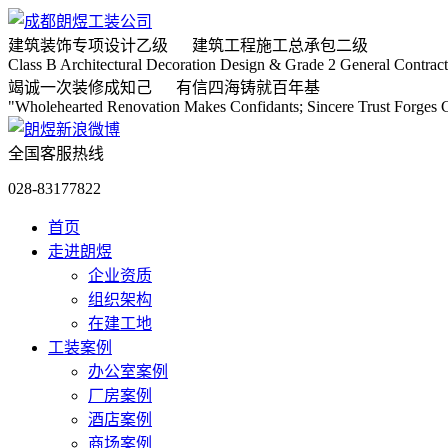
建筑装饰专项
设计乙级
建筑工程施工
总承包二级
Class B Architectural Decoration Design & Grade 2 General Contract
竭诚
一次装修成知己
有信
四海铸就百年基
"Wholehearted Renovation Makes Confidants; Sincere Trust Forges C
全国客服热线
028-83177822
首页
走进朗煜
企业资质
组织架构
在建工地
工装案例
办公室案例
厂房案例
酒店案例
商场案例