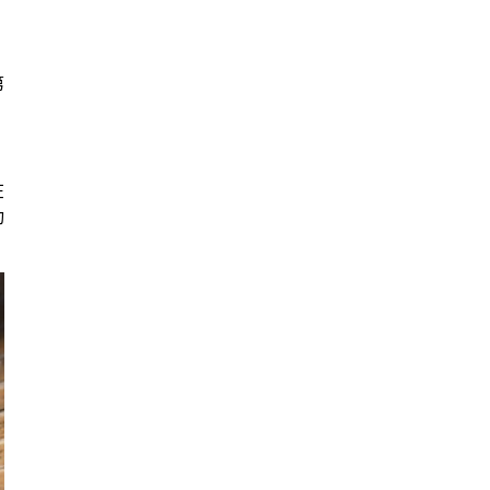
第
在
动