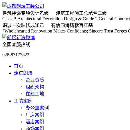
建筑装饰专项
设计乙级
建筑工程施工
总承包二级
Class B Architectural Decoration Design & Grade 2 General Contract
竭诚
一次装修成知己
有信
四海铸就百年基
"Wholehearted Renovation Makes Confidants; Sincere Trust Forges C
全国客服热线
028-83177822
首页
走进朗煜
企业资质
组织架构
在建工地
工装案例
办公室案例
厂房案例
酒店案例
商场案例