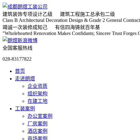
建筑装饰专项
设计乙级
建筑工程施工
总承包二级
Class B Architectural Decoration Design & Grade 2 General Contract
竭诚
一次装修成知己
有信
四海铸就百年基
"Wholehearted Renovation Makes Confidants; Sincere Trust Forges C
全国客服热线
028-83177822
首页
走进朗煜
企业资质
组织架构
在建工地
工装案例
办公室案例
厂房案例
酒店案例
商场案例