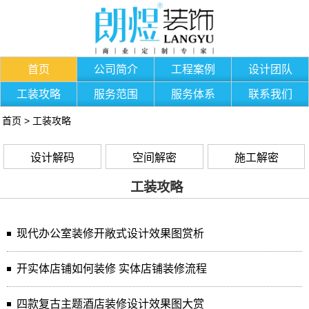
首页
公司简介
工程案例
设计团队
工装攻略
服务范围
服务体系
联系我们
首页
>
工装攻略
设计解码
空间解密
施工解密
工装攻略
现代办公室装修开敞式设计效果图赏析
开实体店铺如何装修 实体店铺装修流程
四款复古主题酒店装修设计效果图大赏