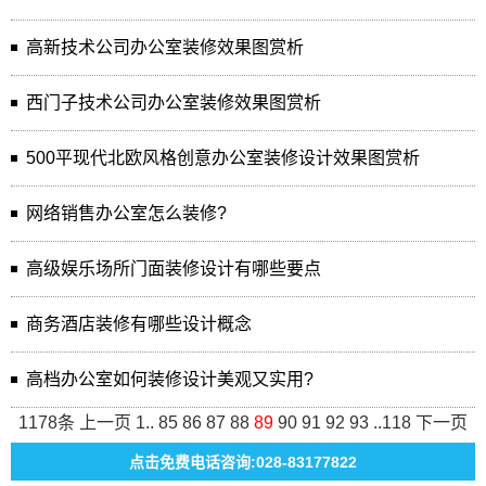
高新技术公司办公室装修效果图赏析
西门子技术公司办公室装修效果图赏析
500平现代北欧风格创意办公室装修设计效果图赏析
网络销售办公室怎么装修?
高级娱乐场所门面装修设计有哪些要点
商务酒店装修有哪些设计概念
高档办公室如何装修设计美观又实用?
1178条
上一页
1
..
85
86
87
88
89
90
91
92
93
..
118
下一页
点击免费电话咨询:028-83177822