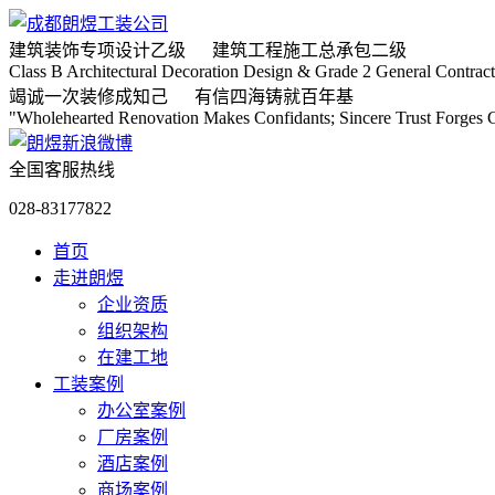
建筑装饰专项
设计乙级
建筑工程施工
总承包二级
Class B Architectural Decoration Design & Grade 2 General Contract
竭诚
一次装修成知己
有信
四海铸就百年基
"Wholehearted Renovation Makes Confidants; Sincere Trust Forges C
全国客服热线
028-83177822
首页
走进朗煜
企业资质
组织架构
在建工地
工装案例
办公室案例
厂房案例
酒店案例
商场案例