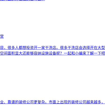
赏
目，很多人都想投资开一家干洗店。很多干洗店会选择开在大型
空间面积显大还能够容纳设施设备呢？一起和小编来了解一下吧
业、靠谱的装修公司更复杂。市面上出现的装修公司越来越多，