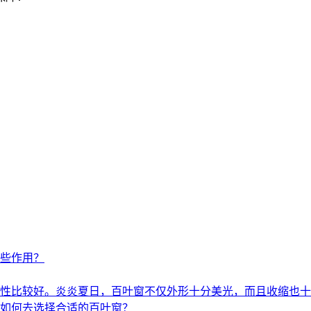
些作用？
性比较好。炎炎夏日，百叶窗不仅外形十分美光，而且收缩也十
如何去选择合适的百叶窗？