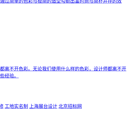
通过简单的色彩与极简的造型勾勒出富时尚与简朴并存的效
都离不开色彩。无论我们使用什么样的色彩，设计师都离不开
些经验。
修
工地实名制
上海展台设计
北京招标网