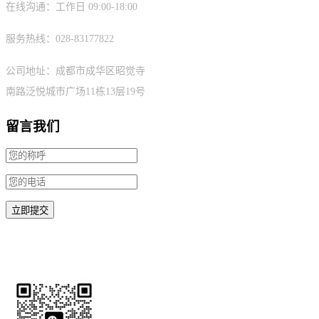
在线沟通：工作日 09:00-18:00
服务热线：028-83177822
公司地址：成都市成华区昭觉寺
南路泛悦城市广场11栋13层19号
留言我们
微信扫码请备注需求