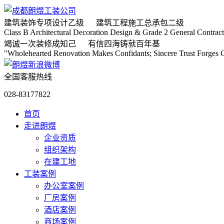
建筑装饰专项
设计乙级
建筑工程施工
总承包二级
Class B Architectural Decoration Design & Grade 2 General Contract
竭诚
一次装修成知己
有信
四海铸就百年基
"Wholehearted Renovation Makes Confidants; Sincere Trust Forges C
全国客服热线
028-83177822
首页
走进朗煜
企业资质
组织架构
在建工地
工装案例
办公室案例
厂房案例
酒店案例
商场案例